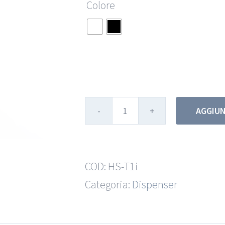
Colore
AGGIUN
Hygen
T
quantità
COD:
HS-T1i
Categoria:
Dispenser