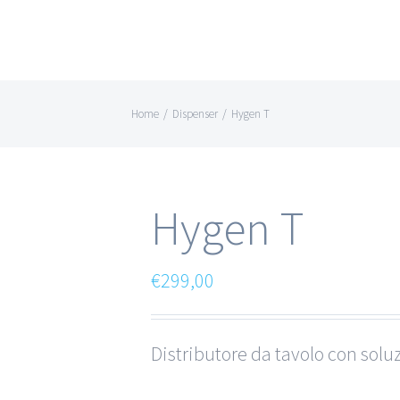
Home
/
Dispenser
/
Hygen T
Hygen T
€
299,00
Distributore da tavolo con solu