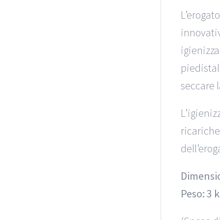
L’erogat
innovati
igienizza
piedistal
seccare l
L’igieniz
ricariche
dell’erog
Dimensio
Peso: 3 