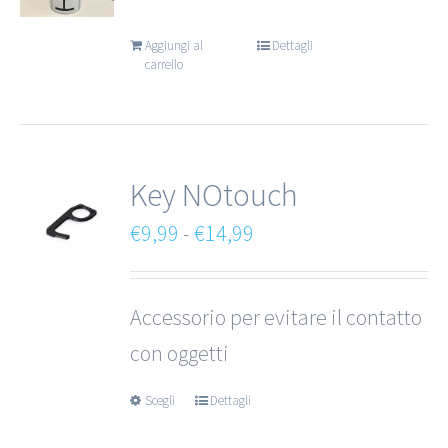
Aggiungi al
Dettagli
carrello
Key NOtouch
Fascia
€
9,99
-
€
14,99
di
prezzo:
Accessorio per evitare il contatto
da
con oggetti
€9,99
Scegli
Dettagli
a