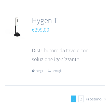
€14,99
Hygen T
€
299,00
Distributore da tavolo con
soluzione igenizzante.
Scegli
Dettagli
1
2
Prossimo