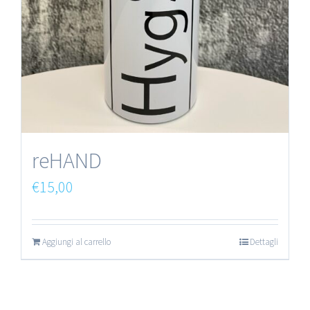
reHAND
€
15,00
Aggiungi al carrello
Dettagli