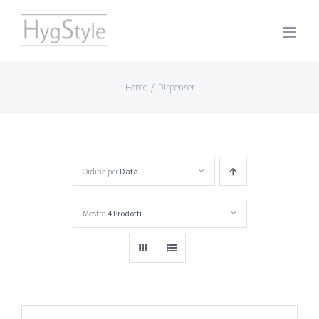
Salta
al
contenuto
Home
/
Dispenser
Ordina per
Data
Mostra
4 Prodotti