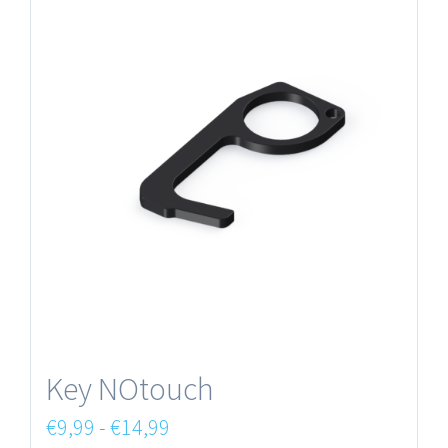
Key NOtouch
Fascia
€
9,99
-
€
14,99