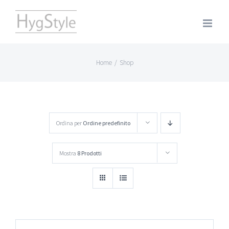
Salta
al
contenuto
Home
/
Shop
Ordina per
Ordine predefinito
Mostra
8 Prodotti