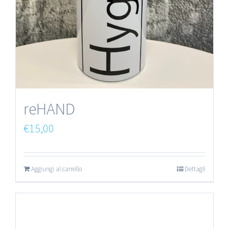
reHAND
€
15,00
Aggiungi al carrello
Dettagli