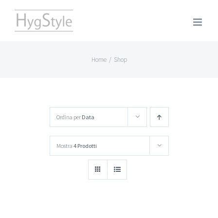
Salta
al
contenuto
Home
/
Shop
Ordina per
Data
Mostra
4 Prodotti