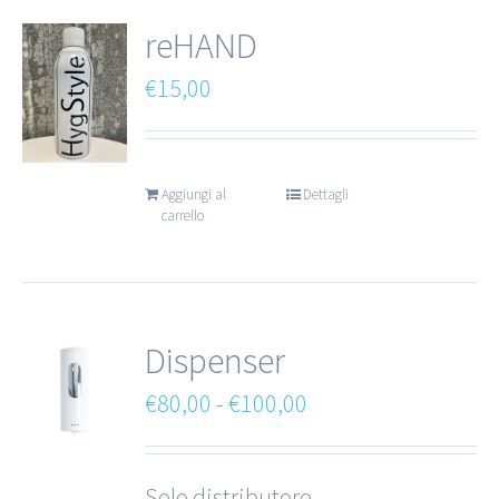
reHAND
€
15,00
Aggiungi al
Dettagli
carrello
Dispenser
Fascia
€
80,00
-
€
100,00
di
prezzo:
Solo distributore