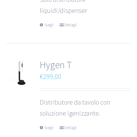
da
liquidi/dispenser
€80,00
Scegli
Dettagli
a
€100,00
Hygen T
€
299,00
Distributore da tavolo con
soluzione igenizzante.
Scegli
Dettagli